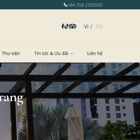
+84 258 2205555
VI
EN
Thư viện
Tin tức & Ưu đãi
Liên hệ
rang