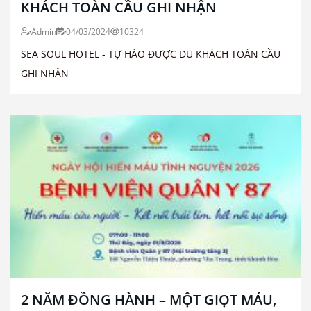
KHÁCH TOÀN CẦU GHI NHẬN
Admin
04/03/2024
10324
SEA SOUL HOTEL - TỰ HÀO ĐƯỢC DU KHÁCH TOÀN CẦU
GHI NHẬN
2 NĂM ĐỒNG HÀNH – MỘT GIỌT MÁU,