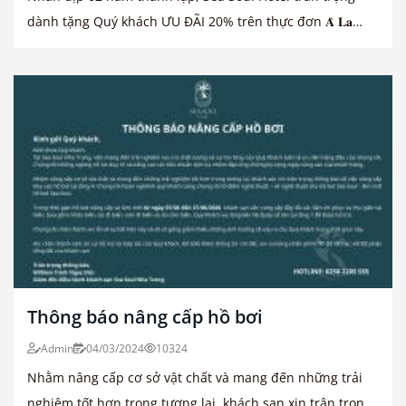
dành tặng Quý khách ƯU ĐÃI 20% trên thực đơn 𝐀̀ 𝐋𝐚
𝐂𝐚𝐫𝐭𝐞 tại Sea Soul Café Lounge.
Thông báo nâng cấp hồ bơi
Admin
04/03/2024
10324
Nhằm nâng cấp cơ sở vật chất và mang đến những trải
nghiệm tốt hơn trong tương lai, khách sạn xin trân trọng