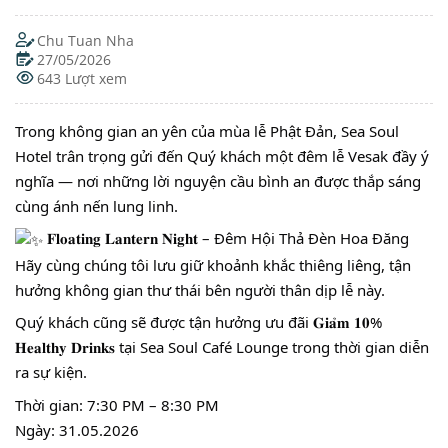
Chu Tuan Nha
27/05/2026
643 Lượt xem
Trong không gian an yên của mùa lễ Phật Đản, Sea Soul
Hotel trân trọng gửi đến Quý khách một đêm lễ Vesak đầy ý
nghĩa — nơi những lời nguyện cầu bình an được thắp sáng
cùng ánh nến lung linh.
𝐅𝐥𝐨𝐚𝐭𝐢𝐧𝐠 𝐋𝐚𝐧𝐭𝐞𝐫𝐧 𝐍𝐢𝐠𝐡𝐭 – Đêm Hội Thả Đèn Hoa Đăng
Hãy cùng chúng tôi lưu giữ khoảnh khắc thiêng liêng, tận
hưởng không gian thư thái bên người thân dịp lễ này.
Quý khách cũng sẽ được tận hưởng ưu đãi 𝐆𝐢𝐚̉𝐦 𝟏𝟎%
𝐇𝐞𝐚𝐥𝐭𝐡𝐲 𝐃𝐫𝐢𝐧𝐤𝐬 tại Sea Soul Café Lounge trong thời gian diễn
ra sự kiện.
Thời gian: 7:30 PM – 8:30 PM
Ngày: 31.05.2026