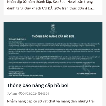
Nhân dịp 02 năm thành lập, Sea Soul Hotel trân trọng
dành tặng Quý khách ƯU ĐÃI 20% trên thực đơn 𝐀̀ 𝐋𝐚
𝐂𝐚𝐫𝐭𝐞 tại Sea Soul Café Lounge.
Thông báo nâng cấp hồ bơi
Admin
04/03/2024
10324
Nhằm nâng cấp cơ sở vật chất và mang đến những trải