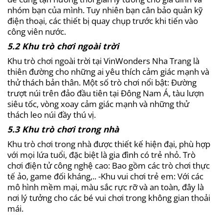
nhóm bạn của mình. Tuy nhiên bạn cân bảo quản kỹ
điện thoại, các thiết bị quay chụp trước khi tiến vào
công viên nước.
5.2 Khu trò chơi ngoài trời
Khu trò chơi ngoài trời tại VinWonders Nha Trang là
thiên đường cho những ai yêu thích cảm giác mạnh và
thử thách bản thân. Một số trò chơi nổi bật: Đường
trượt núi trên đảo đầu tiên tại Đông Nam Á, tàu lượn
siêu tốc, vòng xoay cảm giác mạnh và những thử
thách leo núi đầy thú vị.
5.3 Khu trò chơi trong nhà
Khu trò chơi trong nhà được thiết kế hiện đại, phù hợp
với mọi lứa tuổi, đặc biệt là gia đình có trẻ nhỏ.
Trò
chơi điện tử công nghệ cao: Bao gồm các trò chơi thực
tế ảo, game đối kháng,.. -Khu vui chơi trẻ em: Với các
mô hình mềm mại, màu sắc rực rỡ và an toàn, đây là
nơi lý tưởng cho các bé vui chơi trong không gian thoải
mái.