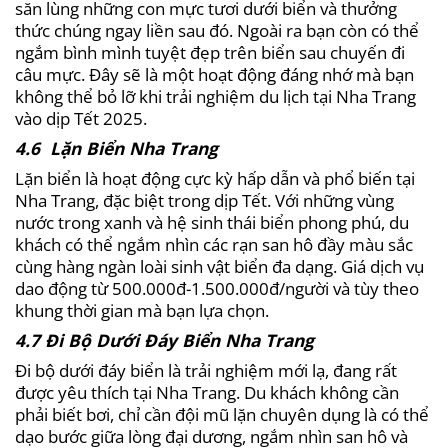
săn lùng những con mực tươi dưới biển và thưởng
thức chúng ngay liền sau đó. Ngoài ra bạn còn có thể
ngắm bình mình tuyệt đẹp trên biển sau chuyến đi
câu mực. Đây sẽ là một hoạt động đáng nhớ mà bạn
không thể bỏ lỡ khi trải nghiệm du lịch tại Nha Trang
vào dịp Tết 2025.
4.6 Lặn Biển Nha Trang
Lặn biển là hoạt động cực kỳ hấp dẫn và phổ biến tại
Nha Trang, đặc biệt trong dịp Tết. Với những vùng
nước trong xanh và hệ sinh thái biển phong phú, du
khách có thể ngắm nhìn các rạn san hô đầy màu sắc
cùng hàng ngàn loài sinh vật biển đa dạng. Giá dịch vụ
dao động từ 500.000đ-1.500.000đ/người và tùy theo
khung thời gian mà bạn lựa chọn.
4.7 Đi Bộ Dưới Đáy Biển Nha Trang
Đi bộ dưới đáy biển là trải nghiệm mới lạ, đang rất
được yêu thích tại Nha Trang. Du khách không cần
phải biết bơi, chỉ cần đội mũ lặn chuyên dụng là có thể
dạo bước giữa lòng đại dương, ngắm nhìn san hô và