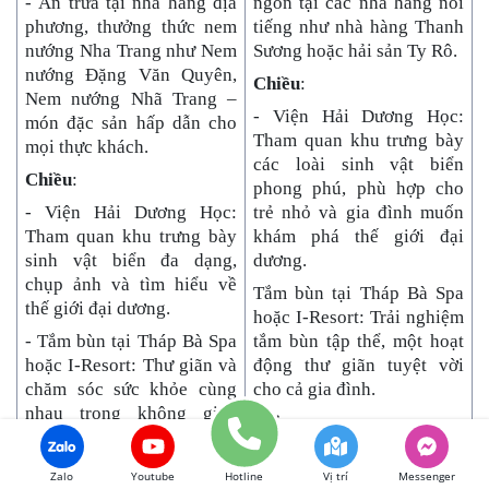
- Ăn trưa tại nhà hàng địa
ngon tại các nhà hàng nổi
phương, thưởng thức nem
tiếng như nhà hàng Thanh
nướng Nha Trang như Nem
Sương hoặc hải sản Ty Rô.
nướng Đặng Văn Quyên,
Chiều
:
Nem nướng Nhã Trang –
- Viện Hải Dương Học:
món đặc sản hấp dẫn cho
Tham quan khu trưng bày
mọi thực khách.
các loài sinh vật biển
Chiều
:
phong phú, phù hợp cho
- Viện Hải Dương Học:
trẻ nhỏ và gia đình muốn
Tham quan khu trưng bày
khám phá thế giới đại
sinh vật biển đa dạng,
dương.
chụp ảnh và tìm hiểu về
Tắm bùn tại Tháp Bà Spa
thế giới đại dương.
hoặc I-Resort: Trải nghiệm
- Tắm bùn tại Tháp Bà Spa
tắm bùn tập thể, một hoạt
hoặc I-Resort: Thư giãn và
động thư giãn tuyệt vời
chăm sóc sức khỏe cùng
cho cả gia đình.
nhau trong không gian
Tối
:
riêng tư.
- Dạo chợ đêm Trần Phú:
Tối:
Zalo
Youtube
Hotline
Vị trí
Messenger
Cả gia đình có thể thưởng