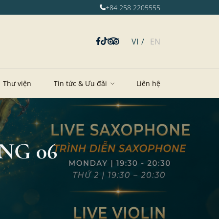
+84 258 2205555
VI
EN
Thư viện
Tin tức & Ưu đãi
Liên hệ
NG 06