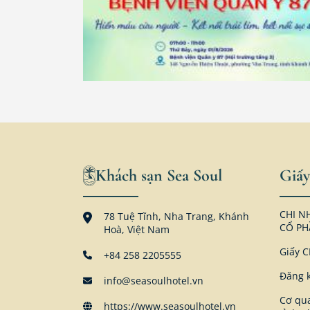
Khách sạn Sea Soul
Giấy
CHI N
78 Tuệ Tĩnh, Nha Trang, Khánh
CỔ PH
Hoà, Việt Nam
Giấy 
+84 258 2205555
Đăng k
info@seasoulhotel.vn
Cơ qua
https://www.seasoulhotel.vn