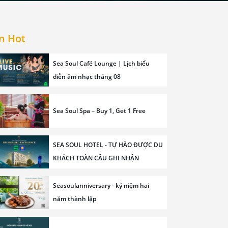
n Hot
Sea Soul Café Lounge | Lịch biểu
diễn âm nhạc tháng 08
Sea Soul Spa – Buy 1, Get 1 Free
SEA SOUL HOTEL - TỰ HÀO ĐƯỢC DU
KHÁCH TOÀN CẦU GHI NHẬN
Seasoulanniversary - kỷ niệm hai
năm thành lập