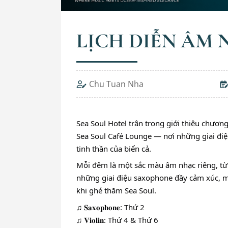
LỊCH DIỄN ÂM 
Chu Tuan Nha
Sea Soul Hotel trân trọng giới thiệu chương
Sea Soul Café Lounge — nơi những giai đi
tinh thần của biển cả.
Mỗi đêm là một sắc màu âm nhạc riêng, từ 
những giai điệu saxophone đầy cảm xúc, 
khi ghé thăm Sea Soul.
♫ 𝐒𝐚𝐱𝐨𝐩𝐡𝐨𝐧𝐞: Thứ 2
♫ 𝐕𝐢𝐨𝐥𝐢𝐧: Thứ 4 & Thứ 6