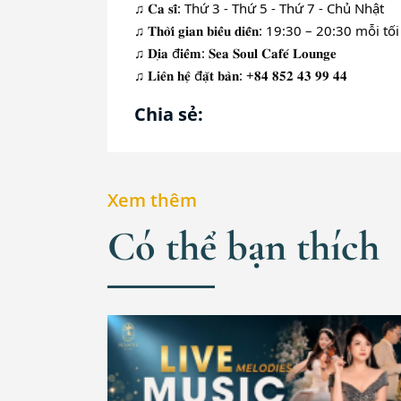
♫ 𝐂𝐚 𝐬𝐢̃: Thứ 3 - Thứ 5 - Thứ 7 - Chủ Nhật
♫ 𝐓𝐡𝐨̛̀𝐢 𝐠𝐢𝐚𝐧 𝐛𝐢𝐞̂̉𝐮 𝐝𝐢𝐞̂̃𝐧: 19:30 – 20:30 mỗi tối
♫ 𝐃𝐢̣𝐚 đ𝐢𝐞̂̉𝐦: 𝐒𝐞𝐚 𝐒𝐨𝐮𝐥 𝐂𝐚𝐟𝐞́ 𝐋𝐨𝐮𝐧𝐠𝐞
♫ 𝐋𝐢𝐞̂𝐧 𝐡𝐞̣̂ đ𝐚̣̆𝐭 𝐛𝐚̀𝐧: +𝟖𝟒 𝟖𝟓𝟐 𝟒𝟑 𝟗𝟗 𝟒𝟒
Chia sẻ:
Xem thêm
Có thể bạn thích