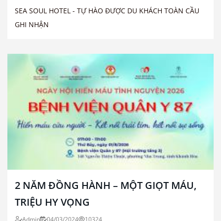
SEA SOUL HOTEL - TỰ HÀO ĐƯỢC DU KHÁCH TOÀN CẦU
GHI NHẬN
2 NĂM ĐỒNG HÀNH – MỘT GIỌT MÁU,
TRIỆU HY VỌNG
Admin
04/03/2024
10324