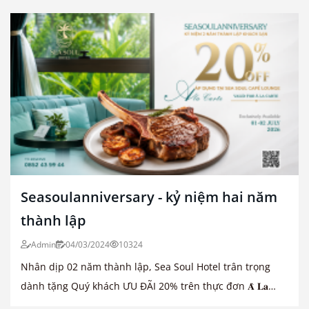
Seasoulanniversary - kỷ niệm hai năm
thành lập
Admin
04/03/2024
10324
Nhân dịp 02 năm thành lập, Sea Soul Hotel trân trọng
dành tặng Quý khách ƯU ĐÃI 20% trên thực đơn 𝐀̀ 𝐋𝐚
𝐂𝐚𝐫𝐭𝐞 tại Sea Soul Café Lounge.