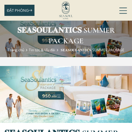
ĐẶT PHÒNG
𝐒𝐄𝐀𝐒𝐎𝐔𝐋𝐀𝐍𝐓𝐈𝐂𝐒 SUMMER
PACKAGE
Trang chủ
Tin tức & Ưu đãi
𝐒𝐄𝐀𝐒𝐎𝐔𝐋𝐀𝐍𝐓𝐈𝐂𝐒 SUMMER PACKAGE